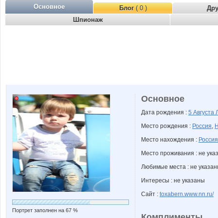
Основное
Блог
( 0 )
Др
Шпионаж
Основное
Дата рождения :
5 Августа
Место рождения :
Россия
,
Н
Место нахождения :
Россия
Место проживания : не ука
Любимые места : не указа
Интересы : не указаны
Сайт :
toxabern.www.nn.ru/
Портрет заполнен на 67 %
Комплименты