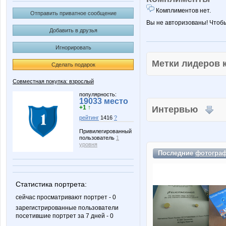
Комплиментов нет.
Отправить приватное сообщение
Вы не авторизованы! Чтоб
Добавить в друзья
Игнорировать
Метки лидеров
Сделать подарок
Совместная покупка: взрослый
популярность:
19033 место
+1 ↑
Интервью
рейтинг
1416
?
Привилегированный
пользователь
1
уровня
Последние
фотогра
Статистика портрета:
сейчас просматривают портрет - 0
зарегистрированные пользователи
посетившие портрет за 7 дней - 0